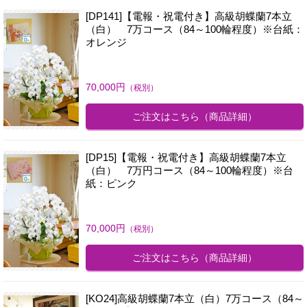
[DP141]【電報・祝電付き】高級胡蝶蘭7本立
（白） 7万コース（84～100輪程度）※台紙：
オレンジ
70,000
円
（税別）
ご注文はこちら
（商品詳細）
[DP15]【電報・祝電付き】高級胡蝶蘭7本立
（白） 7万円コース（84～100輪程度）※台
紙：ピンク
70,000
円
（税別）
ご注文はこちら
（商品詳細）
[KO24]高級胡蝶蘭7本立（白）7万コース（84～