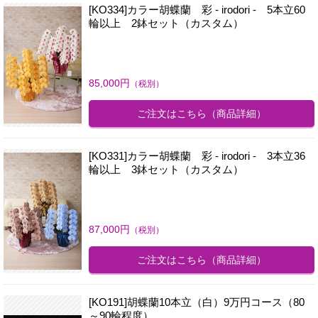
[KO334]カラー胡蝶蘭 彩 - irodori - 5本立60
輪以上 2鉢セット（カスタム）
85,000
円
（税別）
ご注文はこちら
（商品詳細）
[KO331]カラー胡蝶蘭 彩 - irodori - 3本立36
輪以上 3鉢セット（カスタム）
87,000
円
（税別）
ご注文はこちら
（商品詳細）
[KO191]胡蝶蘭10本立（白）9万円コース（80
～90輪程度）