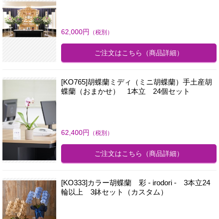
62,000
円
（税別）
ご注文はこちら
（商品詳細）
[KO765]胡蝶蘭ミディ（ミニ胡蝶蘭）手土産胡
蝶蘭（おまかせ） 1本立 24個セット
62,400
円
（税別）
ご注文はこちら
（商品詳細）
[KO333]カラー胡蝶蘭 彩 - irodori - 3本立24
輪以上 3鉢セット（カスタム）