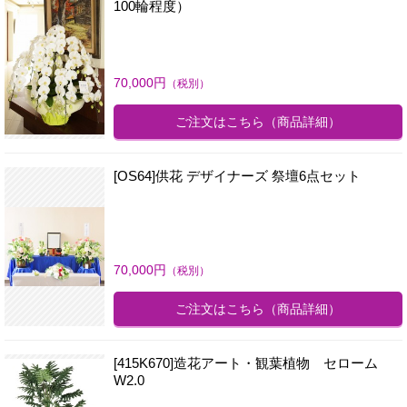
100輪程度）
70,000
円
（税別）
ご注文はこちら
（商品詳細）
[OS64]供花 デザイナーズ 祭壇6点セット
70,000
円
（税別）
ご注文はこちら
（商品詳細）
[415K670]造花アート・観葉植物 セローム
W2.0