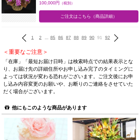
100,000
円
（税別）
ご注文はこちら
（商品詳細）
1
2
...
85
86
87
88
89
90
91
92
＜重要なご注意＞
「在庫」「最短お届け日時」は検索時点での結果表示とな
り、お届け先の詳細住所やお申し込み完了のタイミングに
よっては状況が変わる恐れがございます。ご注文後にお申
し込み内容変更のお願いや、お断りのご連絡をさせていた
だく場合がございます。
他にもこのような商品があります