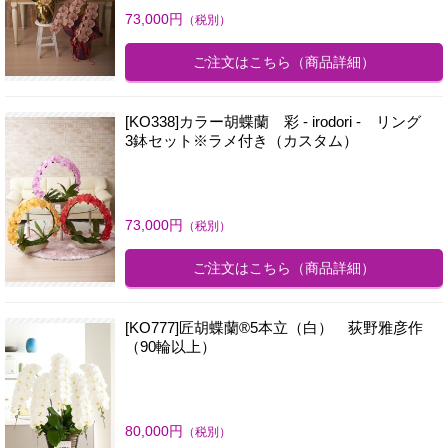
73,000
円
（税別）
ご注文はこちら
（商品詳細）
[KO338]カラー胡蝶蘭 彩 - irodori - リング
3鉢セット※ラメ付き（カスタム）
73,000
円
（税別）
ご注文はこちら
（商品詳細）
[KO777]匠胡蝶蘭®5本立（白） 荻野雅彦作
（90輪以上）
80,000
円
（税別）