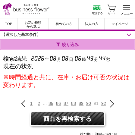
電話する
カート
メニュー
お花の種類
TOP
初めての方
法人の方
マイページ
から選ぶ
【選択した基本条件】
絞り込み
検索結果
2026
08
08
06
49
44
年
月
日
時
分
秒
現在の状況
※時間経過と共に、在庫・お届け可否の状況は
変わります。
1
2
...
85
86
87
88
89
90
91
92
商品を再検索する
並び順：