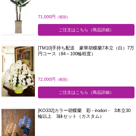
71,000
円
（税別）
ご注文はこちら
（商品詳細）
[TM10]手持ち配送 豪華胡蝶蘭7本立（白）7万
円コース（84～100輪程度）
72,000
円
（税別）
ご注文はこちら
（商品詳細）
[KO332]カラー胡蝶蘭 彩 - irodori - 3本立30
輪以上 3鉢セット（カスタム）