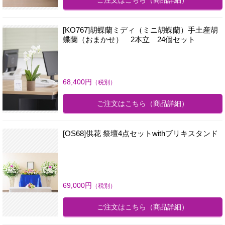
ご注文はこちら
（商品詳細）
[KO767]胡蝶蘭ミディ（ミニ胡蝶蘭）手土産胡
蝶蘭（おまかせ） 2本立 24個セット
68,400
円
（税別）
ご注文はこちら
（商品詳細）
[OS68]供花 祭壇4点セットwithブリキスタンド
69,000
円
（税別）
ご注文はこちら
（商品詳細）