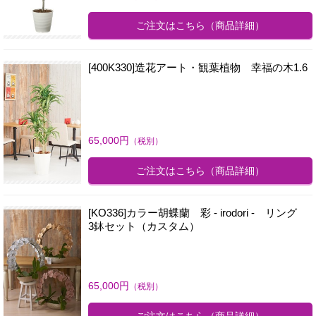
ご注文はこちら
（商品詳細）
[400K330]造花アート・観葉植物 幸福の木1.6
65,000
円
（税別）
ご注文はこちら
（商品詳細）
[KO336]カラー胡蝶蘭 彩 - irodori - リング
3鉢セット（カスタム）
65,000
円
（税別）