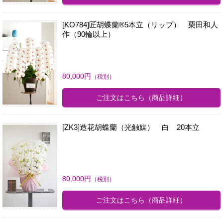
[KO784]匠胡蝶蘭®5本立（リップ） 栗田和人
作（90輪以上）
80,000
円
（税別）
ご注文はこちら
（商品詳細）
[ZK3]造花胡蝶蘭（光触媒） 白 20本立
80,000
円
（税別）
ご注文はこちら
（商品詳細）